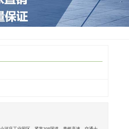
小河庄工业园区，紧靠308国道，青银高速，交通十