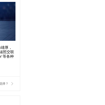
力雄厚，
辐照交联
VV 等各种
选择？