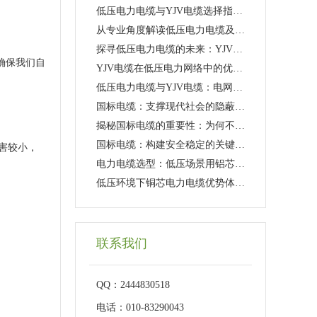
低压电力电缆与YJV电缆选择指南：工程应用与日常维护
从专业角度解读低压电力电缆及YJV电缆的性能特点
探寻低压电力电缆的未来：YJV电缆的新技术革新
确保我们自
YJV电缆在低压电力网络中的优势与挑战
低压电力电缆与YJV电缆：电网传输的幕后英雄
国标电缆：支撑现代社会的隐蔽力量
揭秘国标电缆的重要性：为何不可或缺?
国标电缆：构建安全稳定的关键要素
害较小，
电力电缆选型：低压场景用铝芯还是铜芯更可靠
低压环境下铜芯电力电缆优势体现在哪些方面
联系我们
QQ：2444830518
电话：010-83290043