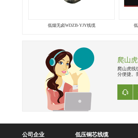
低烟无卤WDZB-YJY线缆
低
爬山虎
爬山虎线
分便捷。我
公司企业
低压铜芯线缆