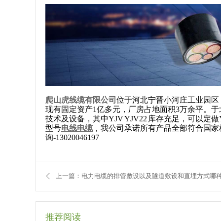
爬山虎线缆有限公司
位于河北宁晋小河庄工业园区
现有固定资产1亿多元，厂房占地面积3万余平。于
技术及设备，其中YJV YJV22 库存充足，可以定做YJV(FE
型号
电线电缆
，我公司承诺所有产品全部符合国家
询-13020046197
上一篇：电力电缆的排管敷设以及隧道敷设和直埋方式哪
推荐阅读