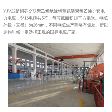
YJV22是
铜芯
交联聚乙烯绝缘钢带铠装聚氯乙烯护套
电
力电缆
，5*16电缆共5芯，每芯截面积16平方毫米。电缆
外径（直径）为26mm，不同电缆生产商略有偏差。所以
选购时候一定选择正规的
国标电缆厂家
。