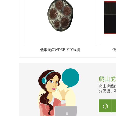
低烟无卤WDZB-YJY线缆
低
爬山虎
爬山虎线
分便捷。我