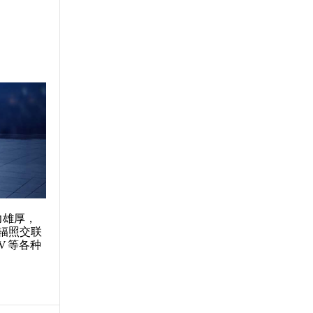
力雄厚，
辐照交联
VV 等各种