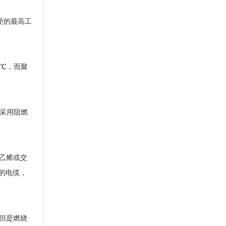
受的最高工
0℃，而聚
程采用阻燃
氯乙烯或交
的电缆，
但是燃烧