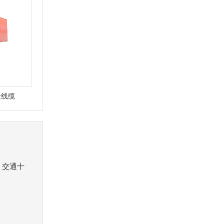
缘线缆
，交通十