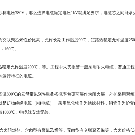
称电压380V，那么选择电缆额定电压1kV就满足要求，电缆芯之间能承
交联聚乙烯性价比高，允许长期工作温度90℃，短路热稳定允许温度25
～160℃。
热稳定允许温度200℃，等。工程中火灾报警一般采用耐火电缆，普通工
常运行特征的电缆。
温800℃的云母带以50%重叠搭概率包覆两层作为耐火层，外护采用聚
就是矿物绝缘电缆（MI电缆），采用氧化镁作为绝缘材料，铜管作为护套
1083℃，电缆就安然无恙。
含卤阻燃剂。含卤型有聚氯乙烯等，无卤型有交联聚乙烯等，含卤价格低