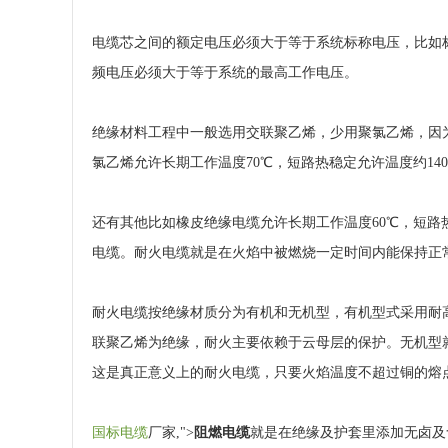
电缆芯之间的额定电压必须大于等于系统标称电压，比如标
频电压必须大于等于系统的最高工作电压。
绝缘材料工程中一般选用交联聚乙烯，少用聚氯乙烯，因为
氯乙烯允许长期工作温度70℃，短路热稳定允许温度约140
还有其他比如橡皮绝缘电缆允许长期工作温度60℃，短路
电缆。耐火电缆就是在火焰中被燃烧一定时间内能保持正
耐火电缆按绝缘材质分为有机和无机型，有机型式采用耐高
联聚乙烯为绝缘，耐火主要依赖于云母层的保护。无机型
这是真正意义上的耐火电缆，只要火焰温度不超过铜的熔点
国标电缆
厂家,">
阻燃电缆
就是在绝缘及护套里添加无卤及