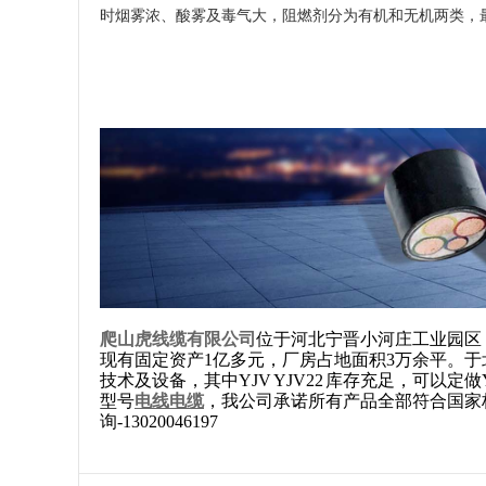
时烟雾浓、酸雾及毒气大，阻燃剂分为有机和无机两类，
爬山虎线缆有限公司
位于河北宁晋小河庄工业园区
现有固定资产1亿多元，厂房占地面积3万余平。于
技术及设备，其中YJV YJV22 库存充足，可以定做YJV(FE
型号
电线电缆
，我公司承诺所有产品全部符合国家
询-13020046197