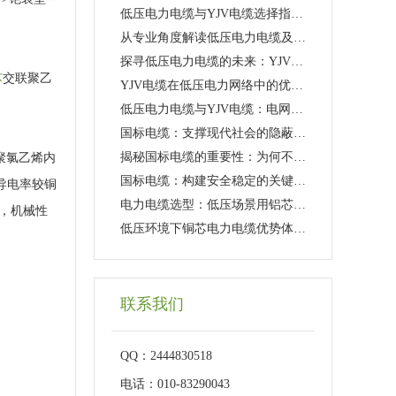
低压电力电缆与YJV电缆选择指南：工程应用与日常维护
从专业角度解读低压电力电缆及YJV电缆的性能特点
探寻低压电力电缆的未来：YJV电缆的新技术革新
芯
交联聚乙
YJV电缆在低压电力网络中的优势与挑战
低压电力电缆与YJV电缆：电网传输的幕后英雄
国标电缆：支撑现代社会的隐蔽力量
揭秘国标电缆的重要性：为何不可或缺?
聚氯乙烯内
国标电缆：构建安全稳定的关键要素
导电率较铜
电力电缆选型：低压场景用铝芯还是铜芯更可靠
，机械性
低压环境下铜芯电力电缆优势体现在哪些方面
联系我们
QQ：2444830518
电话：010-83290043