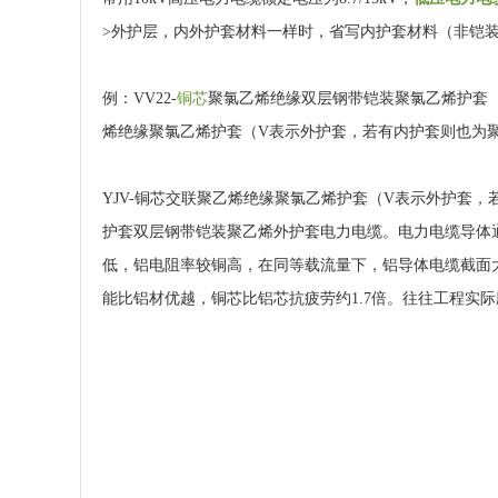
>外护层，内外护套材料一样时，省写内护套材料（非铠
例：VV22-
铜芯
聚氯乙烯绝缘双层钢带铠装聚氯乙烯护套（第
烯绝缘聚氯乙烯护套（V表示外护套，若有内护套则也为
YJV-铜芯交联聚乙烯绝缘聚氯乙烯护套（V表示外护套，
护套双层钢带铠装聚乙烯外护套电力电缆。电力电缆导体
低，铝电阻率较铜高，在同等载流量下，铝导体电缆截面大
能比铝材优越，铜芯比铝芯抗疲劳约1.7倍。往往工程实