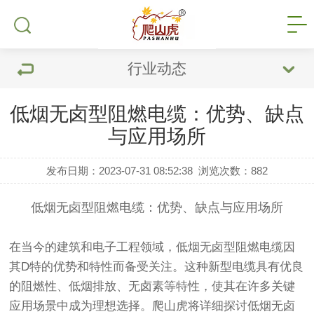
行业动态
低烟无卤型阻燃电缆：优势、缺点
与应用场所
发布日期：2023-07-31 08:52:38
浏览次数：
882
低烟无卤
型阻燃电缆：优势、缺点与应用场所
在当今的建筑和电子工程领域，低烟无卤型阻燃电缆因
其D特的优势和特性而备受关注。这种新型电缆具有优良
的阻燃性、低烟排放、无卤素等特性，使其在许多关键
应用场景中成为理想选择。爬山虎将详细探讨
低烟无卤