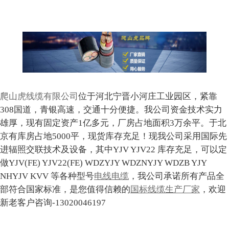
爬山虎线缆有限公司
位于河北宁晋小河庄工业园区，紧靠
308国道，青银高速，交通十分便捷。我公司资金技术实力
雄厚，现有固定资产1亿多元，厂房占地面积3万余平。于北
京有库房占地5000平，现货库存充足！现我公司采用国际先
进辐照交联技术及设备，其中YJV YJV22 库存充足，可以定
做YJV(FE) YJV22(FE) WDZYJY WDZNYJY WDZB YJY
NHYJV KVV 等各种型号
电线电缆
，我公司承诺所有产品全
部符合国家标准，是您值得信赖的
国标线缆生产厂家
，欢迎
新老客户咨询-13020046197