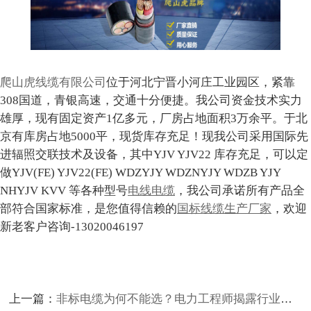
爬山虎线缆有限公司
位于河北宁晋小河庄工业园区，紧靠
308国道，青银高速，交通十分便捷。我公司资金技术实力
雄厚，现有固定资产1亿多元，厂房占地面积3万余平。于北
京有库房占地5000平，现货库存充足！现我公司采用国际先
进辐照交联技术及设备，其中YJV YJV22 库存充足，可以定
做YJV(FE) YJV22(FE) WDZYJY WDZNYJY WDZB YJY
NHYJV KVV 等各种型号
电线电缆
，我公司承诺所有产品全
部符合国家标准，是您值得信赖的
国标线缆生产厂家
，欢迎
新老客户咨询-13020046197
上一篇：
非标电缆为何不能选？电力工程师揭露行业潜规则